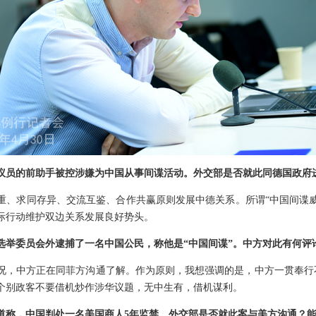
议员的前助手被控涉嫌为中国从事间谍活动。外交部是否就此同德国政府
重、求同存异、交流互鉴、合作共赢原则发展中德关系。所谓“中国间谍
际行动维护双边关系发展良好势头。
选举委员会外逮捕了一名中国公民，称他是“中国间谍”。中方对此有何评
况，中方正在同菲方沟通了解。作为原则，我想强调的是，中方一贯奉行
个别政客不要借机炒作涉华议题，无中生有，借机谋利。
道称，中国判处一名美国商人5年监禁。外交部是否就此案与美方沟通？