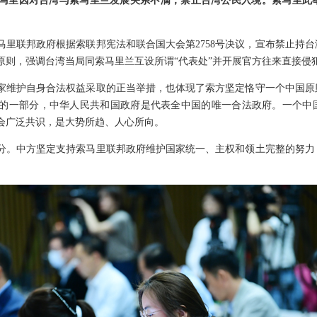
马里因对台湾与索马里兰发展关系不满，禁止台湾公民入境。索马里此
马里联邦政府根据索联邦宪法和联合国大会第2758号决议，宣布禁止持
原则，强调台湾当局同索马里兰互设所谓“代表处”并开展官方往来直接侵
家维护自身合法权益采取的正当举措，也体现了索方坚定恪守一个中国原
的一部分，中华人民共和国政府是代表全中国的唯一合法政府。一个中国
会广泛共识，是大势所趋、人心所向。
分。中方坚定支持索马里联邦政府维护国家统一、主权和领土完整的努力