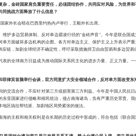
复杂，金砖国家肩负重要责任，必须团结协作，共同应对风险，为世界和
共同挑战方面释放了什么信息？
金砖国家外长会晤在巴西里约热内卢举行，王毅外长出席。
、维护多边贸易体制、反对单边霸凌行径的“金砖声音”。今年是联合国成
何单方面破坏多边机构的企图。各方对单边主义、保护主义上升表示严重
供应链，加剧全球经济不确定性，呼吁采取措施捍卫自由贸易和多边贸易
代表的全球南方日益成为推动国际关系民主化的进步力量、正义力量。一
和菲律宾首脑举行会谈，双方同意扩大安全领域合作，反对单方面改变东
间的交流合作，不应针对第三方或损害第三方利益。今年是中国人民抗日
的东亚国家进行侵略和殖民统治，侵占南海诸岛，负有严重历史罪责。我
本地区搞拉帮结派、加剧地区局势紧张的做法。
南海的主权和相关权利是在长期的历史过程中形成的，符合包括《联合国
。