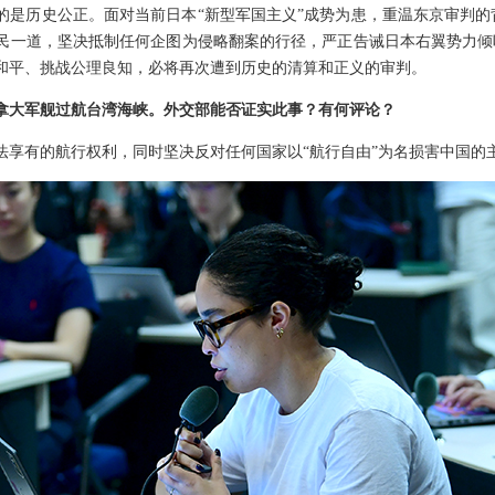
的是历史公正。面对当前日本“新型军国主义”成势为患，重温东京审判
民一道，坚决抵制任何企图为侵略翻案的行径，严正告诫日本右翼势力倾
和平、挑战公理良知，必将再次遭到历史的清算和正义的审判。
拿大军舰过航台湾海峡。外交部能否证实此事？有何评论？
法享有的航行权利，同时坚决反对任何国家以“航行自由”为名损害中国的