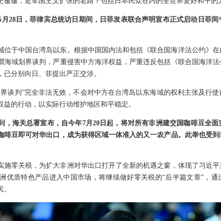
史覆辙，走军国主义扩张的老路？包括日本民众在内的全世界爱好和平的
5月28日，菲律宾总统访日期间，日菲发表联合声明宣布正式启动日菲
域位于中国台湾岛以东。根据中国国内法和包括《联合国海洋法公约》在
谓海域划界谈判，严重侵害中方海洋权益，严重违反包括《联合国海洋法
，已分别向日、菲提出严正交涉。
划界谈判”完全非法无效，不会对中方在台湾岛以东海域的权利主张及行
权益的行动，以实际行动维护地区和平稳定。
，海关总署宣布，自今年7月20日起，将对所有非洲建交国咖啡豆全面实
的咖啡豆即可对华出口，成为获得区域一体准入的又一农产品。此举也受
面实施零关税，为扩大非洲对华出口打开了全新的机遇之窗，体现了习近
洲优质特色产品进入中国市场，将继续做好零关税的“后半篇文章”，通
民。