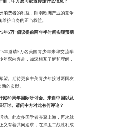
开前，中方想向欧盟传递什么信息？
洲消费者的利益，削弱欧洲产业的竞争
施维护自身的正当权益。
5年5万”倡议提前两年半时间实现预期
“5年邀请5万名美国青少年来华交流学
青少年双向奔赴，加深相互了解和理解，
希望。期待更多中美青少年接过两国友
出新的贡献。
开庭80周年国际研讨会。来自中国以及
展研讨。请问中方对此有何评论？
念活动。此次多国学者齐聚上海，再次就
正义有着共同追求，在捍卫二战胜利成