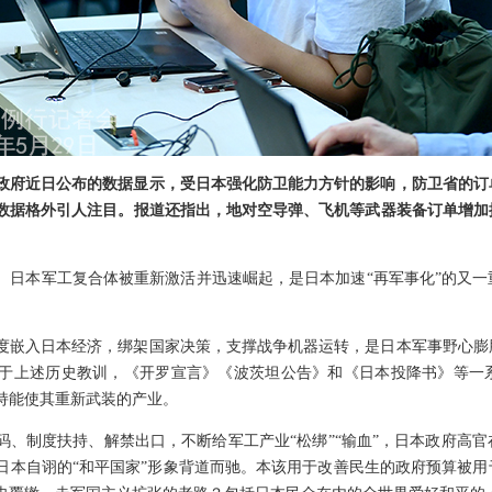
府近日公布的数据显示，受日本强化防卫能力方针的影响，防卫省的订单额
数据格外引人注目。报道还指出，地对空导弹、飞机等武器装备订单增加
。日本军工复合体被重新激活并迅速崛起，是日本加速“再军事化”的又
度嵌入日本经济，绑架国家决策，支撑战争机器运转，是日本军事野心膨
于上述历史教训，《开罗宣言》《波茨坦公告》和《日本投降书》等一
持能使其重新武装的产业。
码、制度扶持、解禁出口，不断给军工产业“松绑”“输血”，日本政府高
日本自诩的“和平国家”形象背道而驰。本该用于改善民生的政府预算被