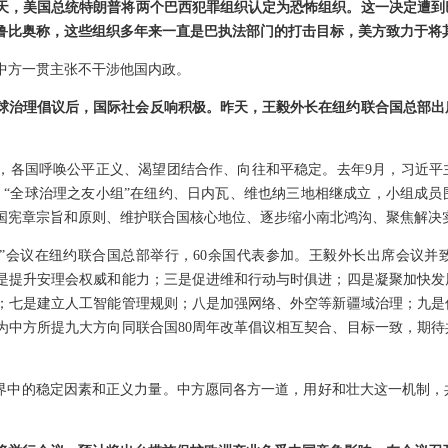
天，美国总统特朗普将两个巴西犯罪组织认定为恐怖组织。这一决定遭到
鲁比奥称，这些组织多年来一直是巴执法部门的打击目标，美方致力于将
中方一贯主张不干涉他国内政。
球治理倡议后，国际社会反响积极。昨天，王毅外长在纽约联合国总部出
，各国呼唤公平正义、渴望团结合作、向往和平稳定。去年9月，习近平
应。“全球治理之友小组”在纽约、日内瓦、维也纳三地相继成立，小组成
国宪章宗旨和原则、维护联合国核心地位、逐步缩小南北鸿沟、聚焦解决
小组”会议在纽约联合国总部举行，60余国代表参加。王毅外长出席会议
是提升安理会权威和能力；三是促进维和行动与时俱进；四是凝聚加快发
；七是建立人工智能管理规则；八是加强网络、外空等新疆域治理；九是
为中方所提九大方向同联合国80周年改革倡议相互契合、目标一致，期
世界中的稳定因素和正义力量。中方愿同各方一道，用好和壮大这一机制