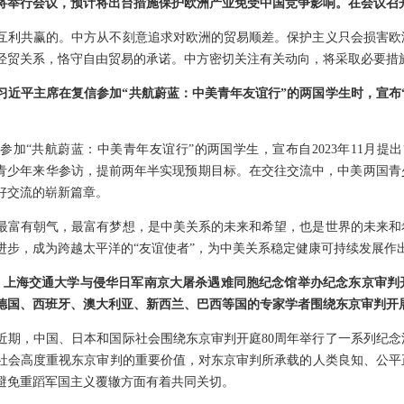
将举行会议，预计将出台措施保护欧洲产业免受中国竞争影响。在会议召
互利共赢的。中方从不刻意追求对欧洲的贸易顺差。保护主义只会损害欧
经贸关系，恪守自由贸易的承诺。中方密切关注有关动向，将采取必要措
近平主席在复信参加“共航蔚蓝：中美青年友谊行”的两国学生时，宣布“
加“共航蔚蓝：中美青年友谊行”的两国学生，宣布自2023年11月提出
国青少年来华参访，提前两年半实现预期目标。在交往交流中，中美两国
好交流的崭新篇章。
最富有朝气，最富有梦想，是中美关系的未来和希望，也是世界的未来和
进步，成为跨越太平洋的“友谊使者”，为中美关系稳定健康可持续发展作
日，上海交通大学与侵华日军南京大屠杀遇难同胞纪念馆举办纪念东京审判
德国、西班牙、澳大利亚、新西兰、巴西等国的专家学者围绕东京审判开
近期，中国、日本和国际社会围绕东京审判开庭80周年举行了一系列纪
社会高度重视东京审判的重要价值，对东京审判所承载的人类良知、公平
避免重蹈军国主义覆辙方面有着共同关切。