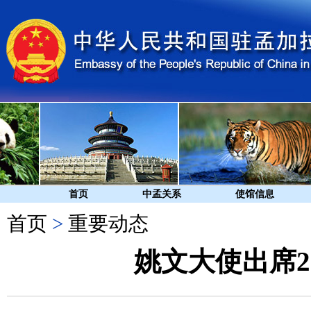
首页
中孟关系
使馆信息
首页
>
重要动态
姚文大使出席2