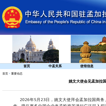
首页
中孟关系
使馆信息
首页
>
重要动态
姚文大使会见孟加拉
202
6
年
5
月
2
3
日，姚文大使
拜会孟加拉国商务
作、
吸引更多中国企业来孟投资等
进行广泛
深入
探