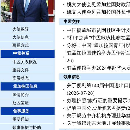
姚文大使会见孟加拉国财政
姚文大使会见孟加拉国外长
中孟交往
大使致辞
中国援孟城市贫困社区生计
大使信息
“和平之声”中孟歌咏比赛在
你好！中国”孟加拉国青年代
联系方式
驻孟加拉国使馆举办孟伊斯
中孟关系
26)
中孟关系概况
驻孟使馆举办2024年赴华人
重要文件
领事信息
高层动态
关于便利第140届中国进出
孟加拉国信息
(2026-07-28)
国情简介
办理护照/旅行证的重要提示
(
赴孟签证
提醒中国公民谨慎来孟娶妻
(
领事服务
关于规范中介机构办理赴华
重要通知
关于我馆赴吉大港开展领事
领事保护与协助