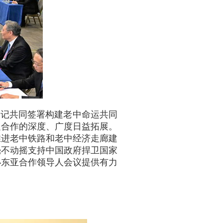
书记共同签署构建老中命运共同
边合作的深度、广度日益拓展。
推进老中铁路和老中经济走廊建
毫不动摇支持中国政府捍卫国家
办东亚合作领导人会议提供有力