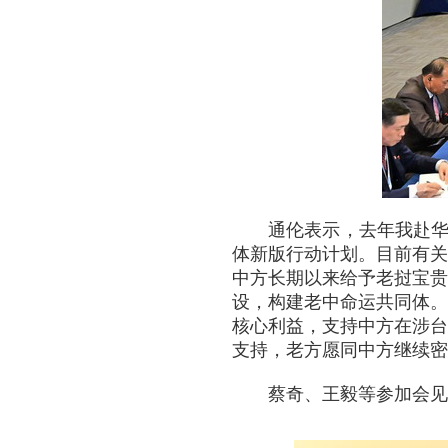
通伦表示，去年我赴华
体新版行动计划。目前有关
中方长期以来给予老挝宝贵
设，构建老中命运共同体。
核心利益，支持中方在涉台
支持，老方愿同中方继续密
蔡奇、王毅等参加会见