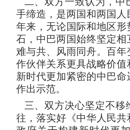
二、双方一致认为，中
手缔造，是两国和两国人
年来，无论国际和地区形
石，中巴两国始终坚定相
难与共、风雨同舟。百年
作伙伴关系更具战略价值
新时代更加紧密的中巴命
作出示范。
三、双方决心坚定不移
往，落实好《中华人民共