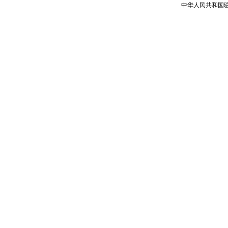
中华人民共和国