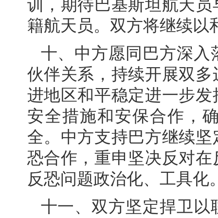
训，期待巴基斯坦航天员
籍航天员。双方将继续以
十、中方愿同巴方深入
伙伴关系，持续开展双多
进地区和平稳定进一步发
安全措施和安保合作，
全。中方支持巴方继续坚
恐合作，重申坚决反对在
反恐问题政治化、工具化
十一、双方坚定捍卫以