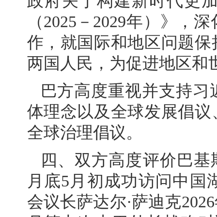
政府关于构建新时代更
（2025－2029年）》
作，就国际和地区问题保
两国人民，为促进地区和
巴方高度重视并支持习
体理念以及全球发展倡议
全球治理倡议。
四、双方高度评价巴基斯
月底5月初成功访问中国
会议长萨达尔·萨迪克202