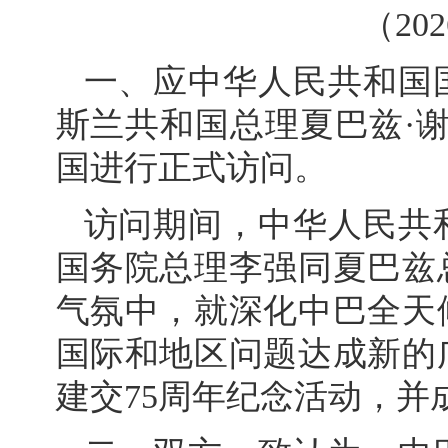
（20
一、应中华人民共和国
斯兰共和国总理夏巴兹·谢里
国进行正式访问。
访问期间，中华人民共
国务院总理李强同夏巴兹
气氛中，就深化中巴全天
国际和地区问题达成新的
建交75周年纪念活动，并