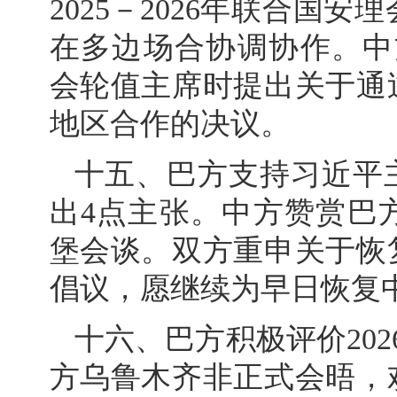
2025－2026年联合国
在多边场合协调协作。中方
会轮值主席时提出关于通
地区合作的决议。
十五、巴方支持习近平
出4点主张。中方赞赏巴
堡会谈。双方重申关于恢
倡议，愿继续为早日恢复
十六、巴方积极评价20
方乌鲁木齐非正式会晤，