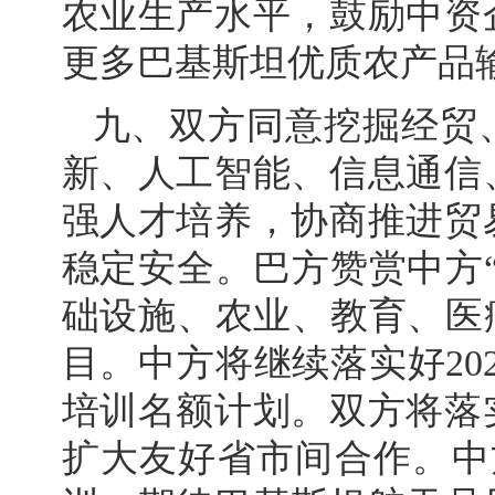
农业生产水平，鼓励中资
更多巴基斯坦优质农产品
九、双方同意挖掘经贸
新、人工智能、信息通信
强人才培养，协商推进贸
稳定安全。巴方赞赏中方
础设施、农业、教育、医
目。中方将继续落实好202
培训名额计划。双方将落
扩大友好省市间合作。中