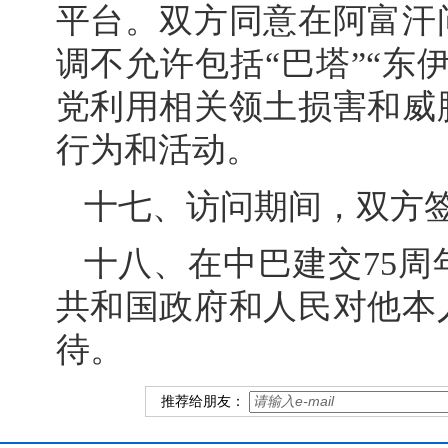
平台。双方同意在阿富汗
调不允许包括“巴塔”“东
党利用相关领土损害和威
行为和活动。
十七、访问期间，双方
十八、在中巴建交75
共和国政府和人民对他本
待。
推荐给朋友：