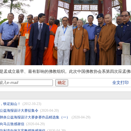
年，是孟成立最早、最有影响的佛教组织。此次中国佛教协会系第四次应孟
全文打印
，铁证如山！
(2012-10-23)
公益海报设计大赛征集令
(2020-04-20)
新冠肺炎公益海报设计大赛参赛作品精选集（一）
(2020-04-29)
向马云致感谢信
(2020-04-29)
马利克向张文宏教授致感谢信
(2020-04-29)