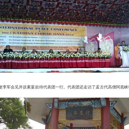
使李军会见并设素宴款待代表团一行。代表团还走访了孟古代高僧阿底峡
。