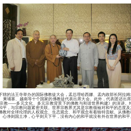
下辖的
法王寺举办的
国际佛教徒大会，孟总理哈西娜、孟内政部长阿拉姆
、柬埔寨、越南等十个国家的佛教徒代表出席大会。此外，代表团还出席
宗教——多元文化、多元宗教背景下的佛教与和谐世界构建》的
演讲。
和平，与宗教问题紧密关联。世界宗教界尤其是宗教领袖对和平的态度及
佛教对全球伦理的人权观念、生态观念、和平观念有着独特贡献。从佛教
。心净则国土净，心平则天下平，没有内心的和平就没有外在世界的和平