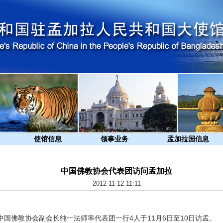
使馆信息
领事业务
孟加拉国信息
中国佛教协会代表团访问孟加拉
2012-11-12 11:11
中国佛教协会副会长纯一法师率代表团一行
4
人于
11
月
6
日
至
10
日访孟。