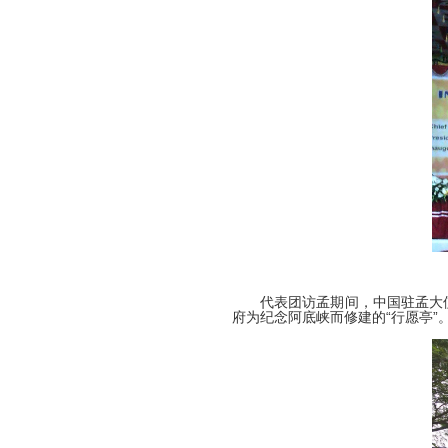
代表团访孟期间，中国驻孟大
府为纪念阿底峡而修建的“行愿亭”