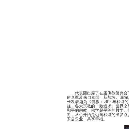
代表团
出席了在
孟佛教复兴会
使李军及来自泰国、新加坡、缅甸
长发表题为《
佛教：和平与和谐的
往，各大宗教的一致追求。世界之
和平的宗教，佛学是平等的哲学。
向，从心开始是迈向和谐的出发点
安居乐业，共享幸福。